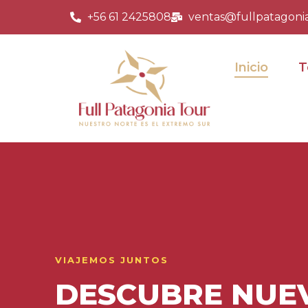
+56 61 2425808
ventas@fullpatagoni
Inicio
T
VIAJEMOS JUNTOS
DESCUBRE NUE