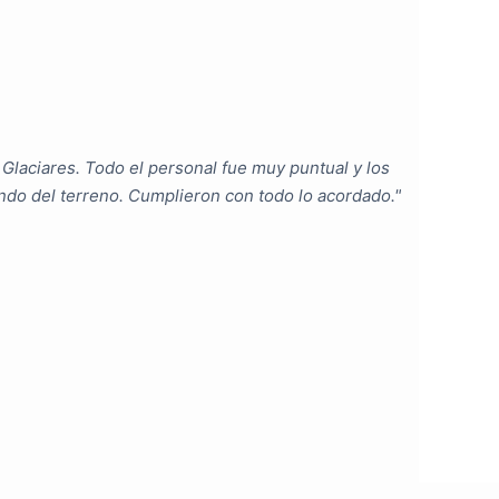
"
 Glaciares. Todo el personal fue muy puntual y los
"El pr
do del terreno. Cumplieron con todo lo acordado."
asignad
★★★
RICAR